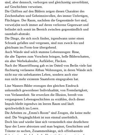
sind, aber dennoch, verborgen und gleichzeitig unverblümt,
auf Geschichten verweisen.
Die Chiffren auf den Bildern zeigen diesen Charakter des
Zeichenhaften und Geheimnisvollen, des immer Unfertigen,
Flüchtigen. Der Raum, nachdem die Gegenstände fort sind,
verwe(a)ist noch immer auf deren verlorene Gegenwart und
befindet sich somit im Bereich zwischen gegenständlich und
raumhaft-abstrakt.
Die Dinge, die sich noch finden, irgendwann unter einen
Schrank gefallen und vergessen, sind nun zweck-los und
gleichsam ins Form-lose übergehend.
Auch Wände sind solch stumme Lebenszeugen: Risse,
die alte Tapeten zum Vorschein bringen, helle Bilderschatten,
ein alter Werbekalender, Aufkleber, Flecken.
Nach der Maueröffnung gab es im Ostteil von Berlin viele fast
fluchtartig verlassene Altbau Wohnungen, in deren Wände sich
nicht nur ein unbekanntes Leben, sondern auch eine
nun nicht mehr existente Staatsform eingegraben hat.
Line Wasners Bilder erzeugen den gleichen Eindruck
unkenntlich gewordener Individualität, von Fremdartigkeit,
von Verlassenheit. Sie erwecken die Illusion, beredt von
vergangenen Lebensgeschichten zu erzählen, doch dieser
Impuls bleibt irgendwo im leeren Raum und läuft
sprichwörtlich ins Leere.
Die Arbeiten zu „Emmi's Room“ sind Zeugen, die keine mehr
sind: Die Vergänglichkeit ist nun einmal unerbittlich.
Doch hin und wieder lässt sich vermeintlich eine deutlichere
Spur der Leere abtrotzen und man beginnt, Geschichten und
Träume zu suchen, Zusammenhänge, sich offenbarende