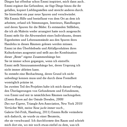
Dingen hat offenbar schon Emmi inspiriert, mich dann auch..
Emmi ergänzt das Gefundene, sie fügt Dinge hinzu die ihr
gefallen, kopiert Lieblingsstellen und streicht anderes durch.
Sie hinterlässt ein paar neue Spuren und verschwindet.
Mit Emmis Hilfe und beeinflusst von dem Ort an dem ich
arbeitete, erfand ich Stimmungen, Interieurs, Handlungen
und deren Spuren für die Bilder. Es entstanden Stillleben,
die ich als Malerin weder arrangiert hatte noch ausgesucht.
Emmi steht für die Abwesenheit eines Individuums, dessen
Eigenheiten und Lebensumstände aus den Spuren ihres
Handelns in diesen Räumen gelesen werden müssen.
Emmi ist den Überbleibseln und Abfallprodukten ihres
Kulturkreises ausgesetzt und stellt aus der Kombination
dieser „Reste“ eigene Zusammenhänge her.
Sie ist immer schon gegangen, wenn ich eintreffe.
Emmi stellt Sinnzusammenhänge her, deren Ursprung ich
nicht immer ableiten kann.
So entsteht eine Beobachtung, deren Grund ich nicht
unbedingt kennen muss und die durch diese Fremdheit
womöglich präzise ist.
Im zweiten Teil des Projektes habe ich mich darauf verlegt,
den Überlagerungen von Gefundenem und Erfundenem,
von Emmi und mir in tatsächlichen Räumen nachzugehen.
(
Emmis Room
auf der Ostrale Dresden, 2008/
Das nur Eigene
, Triangle Arts Association, New York 2010/
Verrückte Welt, meine Nase juckt immer noch.
,
Galerie Oel-Früh, Hamburg, 2011) Emmis Rolle veränderte
sich dadurch, sie wurde zu einer Beraterin,
ehe sie verschwand. Ich durchforstete den Raum und schrieb
mich dort ein, wo mir noch etwas einfiel zu dem, was ich