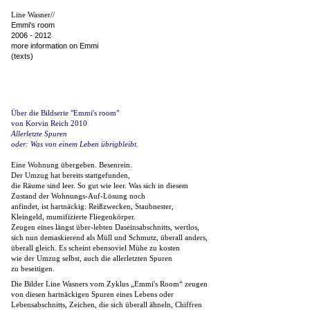
Line Wasner//
Emmi's room
2006 - 2012
more information on Emmi
(texts)
Über die Bildserie "Emmi's room"
von Korvin Reich 2010
Allerletzte Spuren
oder: Was von einem Leben übrigbleibt.
Eine Wohnung übergeben. Besenrein.
Der Umzug hat bereits stattgefunden,
die Räume sind leer. So gut wie leer. Was sich in diesem
Zustand der Wohnungs-Auf-Lösung noch
anfindet, ist hartnäckig: Reißzwecken, Staubnester,
Kleingeld, mumifizierte Fliegenkörper.
Zeugen eines längst über-lebten Daseinsabschnitts, wertlos,
sich nun demaskierend als Müll und Schmutz, überall anders,
überall gleich. Es scheint ebensoviel Mühe zu kosten
wie der Umzug selbst, auch die allerletzten Spuren
zu beseitigen.
Die Bilder Line Wasners vom Zyklus „Emmi's Room“ zeugen
von diesen hartnäckigen Spuren eines Lebens oder
Lebensabschnitts, Zeichen, die sich überall ähneln, Chiffren