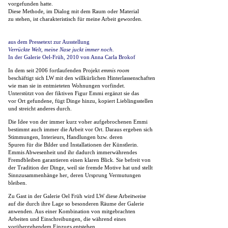
vorgefunden hatte.
Diese Methode, im Dialog mit dem Raum oder Material
zu stehen, ist charakteristisch für meine Arbeit geworden.
aus dem Pressetext zur Ausstellung
Verrückte Welt, meine Nase juckt immer noch.
In der Galerie Oel-Früh, 2010 von Anna Carla Brokof
In dem seit 2006 fortlaufenden Projekt
emmis room
beschäftigt sich LW mit den
willkürlichen Hinterlassenschaften
wie man sie in entmieteten Wohnungen vorfindet.
Unterstützt von der fiktiven Figur Emmi ergänzt sie das
vor Ort gefundene, fügt Dinge
hinzu, kopiert Lieblingsstellen
und streicht anderes durch.
Die Idee von der immer kurz voher aufgebrochenen Emmi
bestimmt auch immer die
Arbeit vor Ort. Daraus ergeben sich
Stimmungen, Interieurs, Handlungen bzw. deren
Spuren für die Bilder und Installationen der Künstlerin.
Emmis Abwesenheit und ihr
dadurch immerwährendes
Fremdbleiben garantieren einen klaren Blick. Sie befreit von
der Tradition der Dinge, weil sie fremde Motive hat und stellt
Sinnzusammenhänge her,
deren Ursprung Vermutungen
bleiben.
Zu Gast in der Galerie Oel Früh wird LW diese Arbeitweise
auf die durch ihre Lage so
besonderen Räume der Galerie
anwenden. Aus einer Kombination von mitgebrachten
Arbeiten und Einschreibungen, die während eines
vorübergehendem Einzugs entstehen,