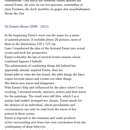
Geheimnisse. Und durch die Hintertür hinein spaziert auf
einmal Emmi, als wäre sie nie fort gewesen, unmittelbar in
einer Existenz, die doch machtlos ist gegen den unaufhaltsamen
Strom der Zeit.
On Emmi's Room (2006 - 2012)
In the beginning
Emmi's room
was the name for a series
of painted pictures. It includes about 20 pictures, most of
them in the dimensions 110 x 125 cm.
Later I transferred the idea of the fictional Emmi into actual
rooms and took her perspective.
Emmi is thereby the last of several former tenants whose
combined legacies I behold.
The arbitrariness of combining things left behind has
apparently already inspired Emmi, then me.
Emmi adds to what she has found, she adds things she likes,
copies favorite places and crosses out other things.
She leaves new traces and disappears.
With Emmi's help and influenced by the place where I was
working, I invented moods, interiors, actions and their traces
for the paintings. The result were still lifes, which I as a
painter had neither arranged nor chosen. Emmi stands for
the absence of an individual, whose peculiarities and
circumstances can only be read from the traces of her
actions in these rooms.
Emmi is exposed to the remnants and waste products
of her surrounding and draws her own conclusions from the
combination of these leftovers.