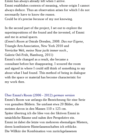
Emmi has always already left when I arrive.
Emmi establishes contexts of meaning, whose origin I cannot
always deduce. Thus an observation arises for which I do not
necessarily have to know the reason.
Could be it's precise
because
of my not knowing.
In the second part of the project, I set out to explore the
superimpositions of the found and the invented, of Emmi
and me in actual spaces.
(
Emmi's Room
at Ostrale Dresden, 2008.
Das nur Eigene
,
Triangle Arts Association, New York 2010 and
Verrückte Welt,
meine Nase juckt immer noch
.,
Galerie Oel-Früh, Hamburg, 2011)
Emmi's role changed as a result, she became a
consultant before her disappearing. I scoured the room
and signed in where I could still think of something to say
about what I had found. This method of being in dialogue
with the space or material has become characteristic for
my work then.
Über Emmi's Room (2006 - 2012)
german version
Emmi's Room war anfangs die Bezeichnung für eine Serie
von gemalten Bildern. Sie umfasst etwa 20 Bilder, die
meisten davon in den Massen 110 x 125 cm.
Später übertrug ich die Idee von der fiktiven Emmi in
tatsächliche Räume und nahm ihre Perspektive ein.
Emmi ist dabei die letzte von mehreren ehemaligen Mietern,
deren kombinierte Hinterlassenschaften ich erblicke.
Die Willkür der Kombination von zurückgelassenen